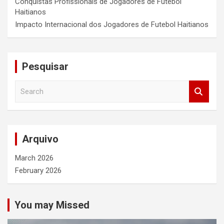
Conquistas Profissionais de Jogadores de Futebol
Haitianos
Impacto Internacional dos Jogadores de Futebol Haitianos
Pesquisar
S
e
a
r
c
Arquivo
h
March 2026
February 2026
You may Missed